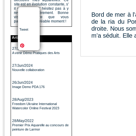
découvrir mes aquarelles. Ce
site est en évolution constante, s'
il vous a plu n' hésitez pas à y
revenir régulièrement. Bonne
Bord de mer à l'
visite, j'espère que vous
de la ria du Por
passerez un agréable moment !
droite. Nous som
Tweet
m'a séduit. Elle
Articles
27/Jun/2024
A venir Démo Pratiques des Arts
27/Jun/2024
Nouvelle collaboration
26/Jun/2024
Image Demo PDA 176
28/Aug/2023
Freedom Ukraine International
Watercolor Online Festival 2023
28/May/2022
Premier Prix Aquarelle au concours de
peinture de Larmor