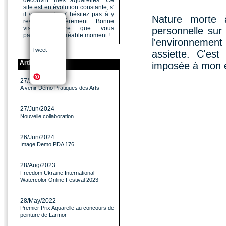
découvrir mes aquarelles. Ce
site est en évolution constante, s'
il vous a plu n' hésitez pas à y
Nature morte à
revenir régulièrement. Bonne
visite, j'espère que vous
personnelle sur
passerez un agréable moment !
l'environnement
Tweet
assiette. C'est
Articles
imposée à mon es
27/Jun/2024
A venir Démo Pratiques des Arts
27/Jun/2024
Nouvelle collaboration
26/Jun/2024
Image Demo PDA 176
28/Aug/2023
Freedom Ukraine International
Watercolor Online Festival 2023
28/May/2022
Premier Prix Aquarelle au concours de
peinture de Larmor