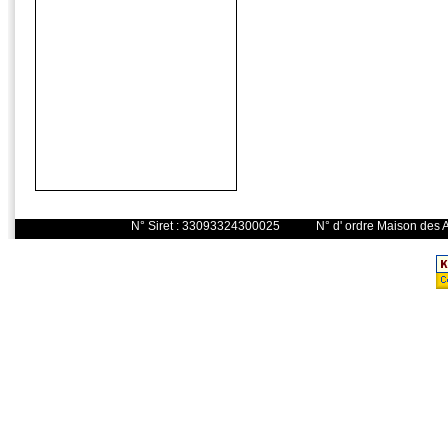
N° Siret : 33093324300025 N° d' o