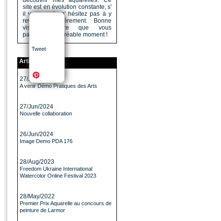
découvrir mes aquarelles. Ce
site est en évolution constante, s'
il vous a plu n' hésitez pas à y
revenir régulièrement. Bonne
visite, j'espère que vous
passerez un agréable moment !
Tweet
Articles
27/Jun/2024
A venir Démo Pratiques des Arts
27/Jun/2024
Nouvelle collaboration
26/Jun/2024
Image Demo PDA 176
28/Aug/2023
Freedom Ukraine International
Watercolor Online Festival 2023
28/May/2022
Premier Prix Aquarelle au concours de
peinture de Larmor