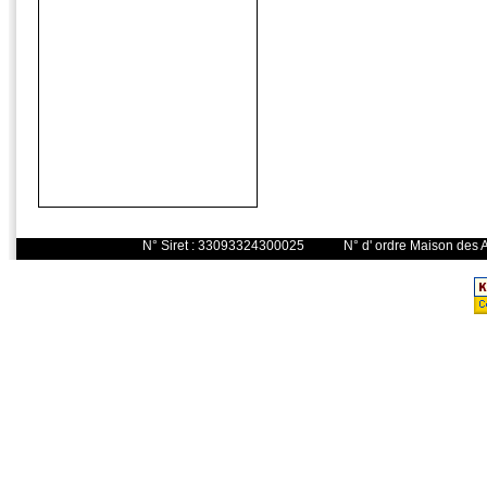
N° Siret : 33093324300025 N° d' o