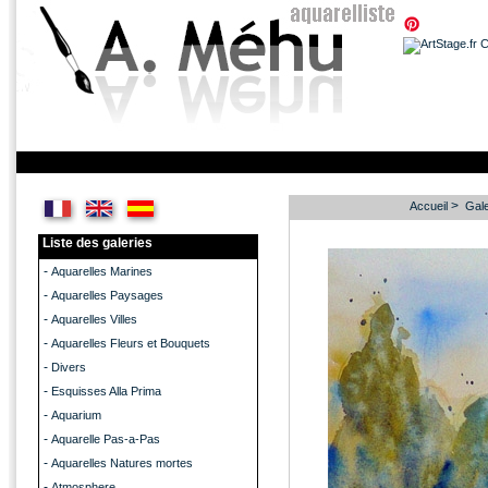
>
Accueil
Gale
Liste des galeries
-
Aquarelles Marines
-
Aquarelles Paysages
-
Aquarelles Villes
-
Aquarelles Fleurs et Bouquets
-
Divers
-
Esquisses Alla Prima
-
Aquarium
-
Aquarelle Pas-a-Pas
-
Aquarelles Natures mortes
-
Atmosphere