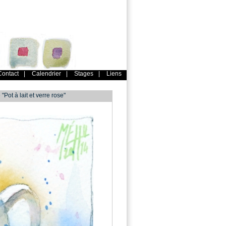
Contact
|
Calendrier
|
Stages
|
Liens
Pot à lait et verre rose"