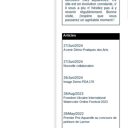
découvrir mes aquarelles. Ce
site est en évolution constante, s'
il vous a plu n' hésitez pas à y
revenir régulièrement. Bonne
visite, j'espère que vous
passerez un agréable moment !
Articles
27/Jun/2024
A venir Démo Pratiques des Arts
27/Jun/2024
Nouvelle collaboration
26/Jun/2024
Image Demo PDA 176
28/Aug/2023
Freedom Ukraine International
Watercolor Online Festival 2023
28/May/2022
Premier Prix Aquarelle au concours de
peinture de Larmor