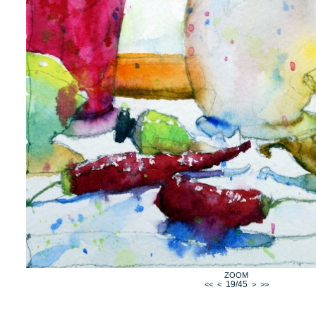
ZOOM
19/45
<<
<
>
>>