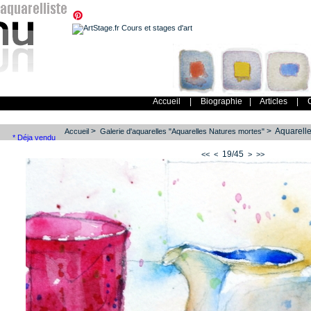
Accueil
|
Biographie
|
Articles
|
>
> Aquarelle "
Accueil
Galerie d'aquarelles "Aquarelles Natures mortes"
* Déja vendu
19/45
<<
<
>
>>