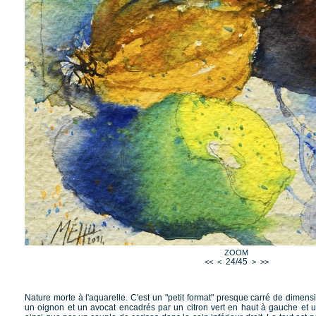
ZOOM
24/45
<<
<
>
>>
Nature morte à l'aquarelle. C'est un "petit format" presque carré de dimens
un oignon et un avocat encadrés par un citron vert en haut à gauche et 