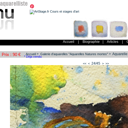
Accueil
|
Biographie
|
Articles
|
>
> Aquarelle "
Prix : 90 €
Accueil
Galerie d'aquarelles "Aquarelles Natures mortes"
* Déja vendu
24/45
<<
<
>
>>