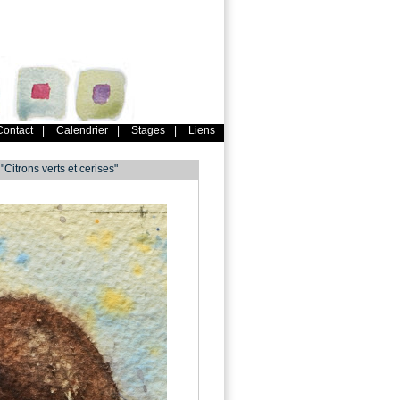
Contact
|
Calendrier
|
Stages
|
Liens
Citrons verts et cerises"