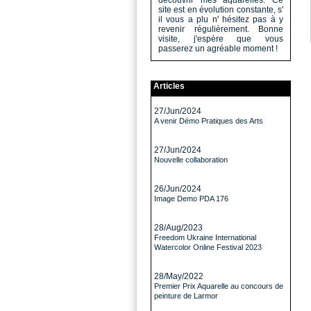
découvrir mes aquarelles. Ce
site est en évolution constante, s'
il vous a plu n' hésitez pas à y
revenir régulièrement. Bonne
visite, j'espère que vous
passerez un agréable moment !
Articles
27/Jun/2024
A venir Démo Pratiques des Arts
27/Jun/2024
Nouvelle collaboration
26/Jun/2024
Image Demo PDA 176
28/Aug/2023
Freedom Ukraine International
Watercolor Online Festival 2023
28/May/2022
Premier Prix Aquarelle au concours de
peinture de Larmor