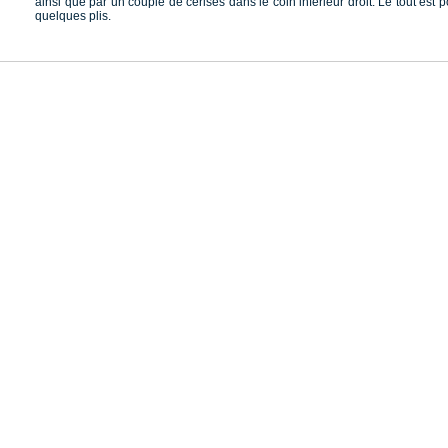
ainsi que par un couple de cerises dans le coin inférieur droit. Le tout es
quelques plis.