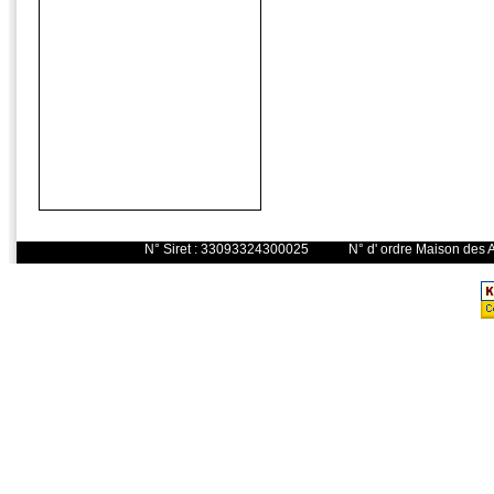
N° Siret : 33093324300025 N° d' o