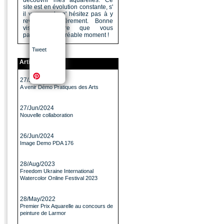
découvrir mes aquarelles. Ce
site est en évolution constante, s'
il vous a plu n' hésitez pas à y
revenir régulièrement. Bonne
visite, j'espère que vous
passerez un agréable moment !
Tweet
Articles
27/Jun/2024
A venir Démo Pratiques des Arts
27/Jun/2024
Nouvelle collaboration
26/Jun/2024
Image Demo PDA 176
28/Aug/2023
Freedom Ukraine International
Watercolor Online Festival 2023
28/May/2022
Premier Prix Aquarelle au concours de
peinture de Larmor