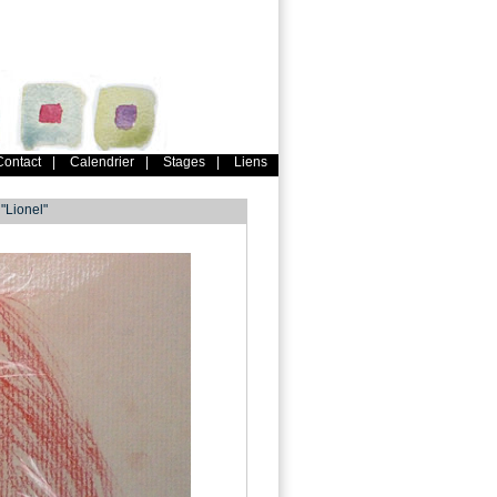
Contact
|
Calendrier
|
Stages
|
Liens
"Lionel"