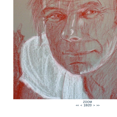
ZOOM
18/20
<<
<
>
>>