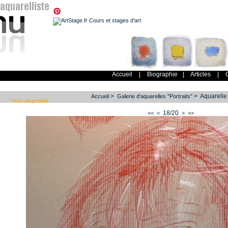
Accueil
|
Biographie
|
Articles
|
>
> Aquarelle 
Accueil
Galerie d'aquarelles "Portraits"
* Non disponible
18/20
<<
<
>
>>