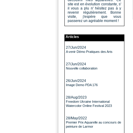
découvrir mes aquarelles. Ce
site est en évolution constante, s'
il vous a plu n' hésitez pas à y
revenir régulièrement. Bonne
visite, j'espère que vous
passerez un agréable moment !
Articles
27/Jun/2024
A venir Démo Pratiques des Arts
27/Jun/2024
Nouvelle collaboration
26/Jun/2024
Image Demo PDA 176
28/Aug/2023
Freedom Ukraine International
Watercolor Online Festival 2023
28/May/2022
Premier Prix Aquarelle au concours de
peinture de Larmor