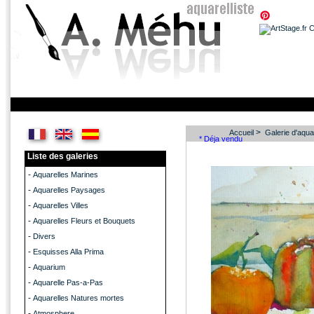
>
Accueil
Galerie d'aqua
* Déja vendu
Liste des galeries
-
Aquarelles Marines
-
Aquarelles Paysages
-
Aquarelles Villes
-
Aquarelles Fleurs et Bouquets
-
Divers
-
Esquisses Alla Prima
-
Aquarium
-
Aquarelle Pas-a-Pas
-
Aquarelles Natures mortes
-
Atmosphere