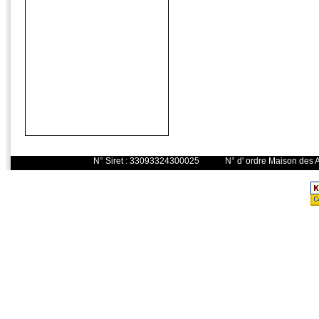
N° Siret : 33093324300025 N° d' o