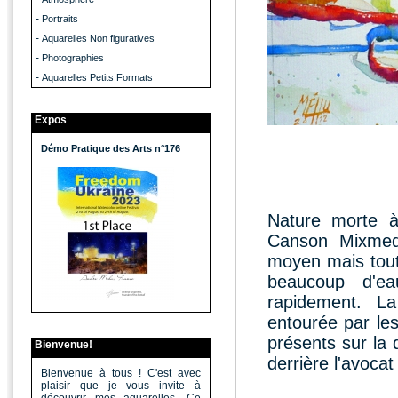
-
Portraits
-
Aquarelles Non figuratives
-
Photographies
-
Aquarelles Petits Formats
Expos
Démo Pratique des Arts n°176
Nature morte à 
Canson Mixmedi
moyen mais tout 
beaucoup d'ea
rapidement. L
entourée par les
présents sur la
Bienvenue!
derrière l'avocat
Bienvenue à tous ! C'est avec
plaisir que je vous invite à