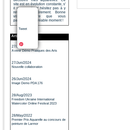
découvrir mes aquarelles. Ce
site est en évolution constante, s'
il vous a plu n' hésitez pas à y
revenir régulièrement. Bonne
visite, j'espère que vous
passerez un agréable moment !
Tweet
Articles
27/Jun/2024
A venir Démo Pratiques des Arts
27/Jun/2024
Nouvelle collaboration
26/Jun/2024
Image Demo PDA 176
28/Aug/2023
Freedom Ukraine International
Watercolor Online Festival 2023
28/May/2022
Premier Prix Aquarelle au concours de
peinture de Larmor