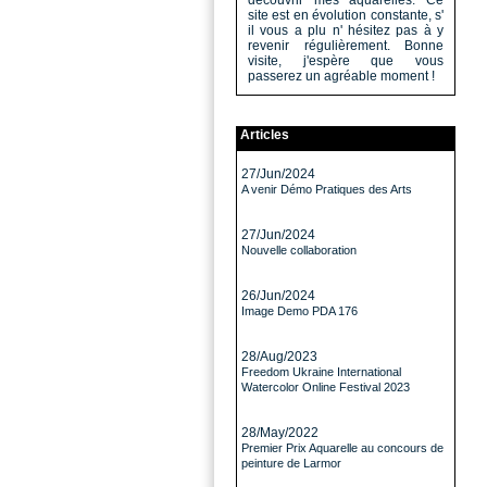
découvrir mes aquarelles. Ce
site est en évolution constante, s'
il vous a plu n' hésitez pas à y
revenir régulièrement. Bonne
visite, j'espère que vous
passerez un agréable moment !
Articles
27/Jun/2024
A venir Démo Pratiques des Arts
27/Jun/2024
Nouvelle collaboration
26/Jun/2024
Image Demo PDA 176
28/Aug/2023
Freedom Ukraine International
Watercolor Online Festival 2023
28/May/2022
Premier Prix Aquarelle au concours de
peinture de Larmor