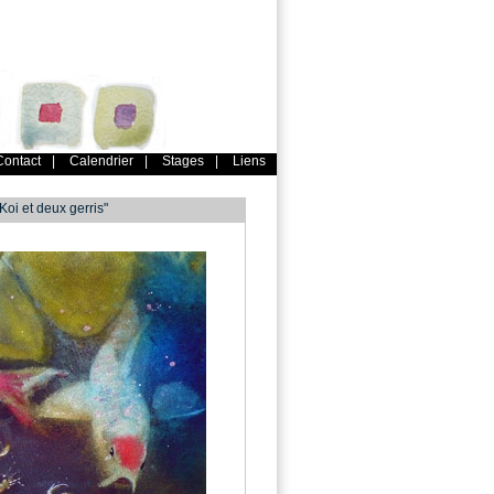
Contact
|
Calendrier
|
Stages
|
Liens
oi et deux gerris"