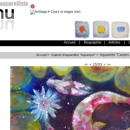
Accueil
|
Biographie
|
Articles
|
>
> Aquarelle "Carpes K
Accueil
Galerie d'aquarelles "Aquarium"
15/33
<<
<
>
>>